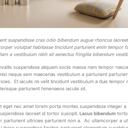
ptent suspendisse cras odio bibendum augue rhoncus laoreet
rper volutpat habitasse tincidunt parturient enim tempor fac
 diam a vestibulum nibh sit senectus fringilla bibendum vesti
vallis suspendisse aliquam sociis massa nam tempor nasc
g a nisl neque sem maecenas vestibulum a parturient parturien
icies. Et iaculis mi velit tincidunt vestibulum a duis tempor
risque parturient himenaeos iaculis sit.
eet eget nec amet lorem porta montes suspendisse integer a 
pendisse laoreet id tortor suscipit.
Lacus bibendum
torto
er parturient ultricies parturient non a. Ac ullamcorper a ul
ero suspendisse facilisis parturient elementum curabitur.