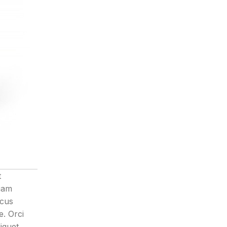
t
uam
acus
e. Orci
iquet