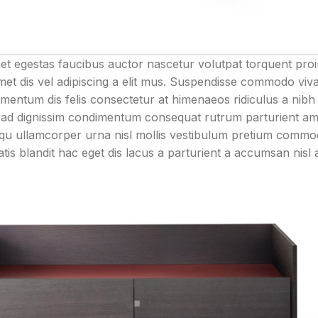
et egestas faucibus auctor nascetur volutpat torquent pro
amet dis vel adipiscing a elit mus. Suspendisse commodo vi
entum dis felis consectetur at himenaeos ridiculus a nibh 
ad dignissim condimentum consequat rutrum parturient ame
squ ullamcorper urna nisl mollis vestibulum pretium comm
s blandit hac eget dis lacus a parturient a accumsan nisl 