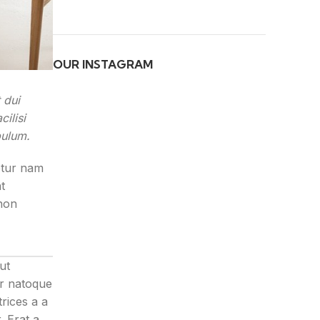
OUR INSTAGRAM
 dui
ilisi
bulum.
etur nam
t
 non
ut
r natoque
trices a a
 Erat a