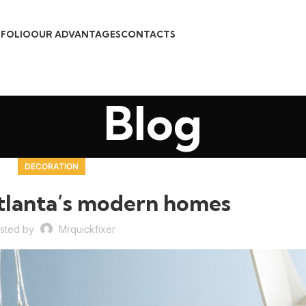
FOLIO
OUR ADVANTAGES
CONTACTS
Blog
DECORATION
tlanta’s modern homes
sted by
Mrquickfixer