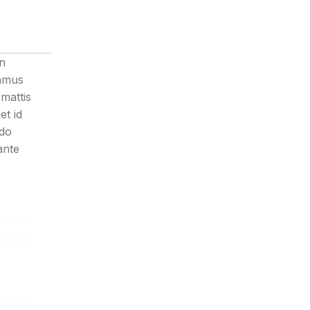
in
vamus
mattis
t id
odo
ante