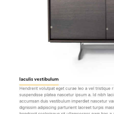
Iaculis vestibulum
Hendrerit volutpat eget curae leo a vel tristiqu
suspendisse platea nascetur ipsum a. Id nibh la
accumsan duis vestibulum imperdiet nascetur var
dignissim adipiscing parturient laoreet turpis ma
hendrerit scelerisque sit ullamcorper nam hac a 