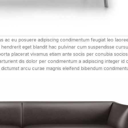
us ac eu posuere adipiscing condimentum feugiat leo laoree
 hendrerit eget blandit hac pulvinar cum suspendisse curs
porta placerat vivamus etiam ante sociis per conubia socios
rturient dis dolor per condimentum a adipiscing integer id 
ac dictumst arcu curae magnis eleifend bibendum condimen