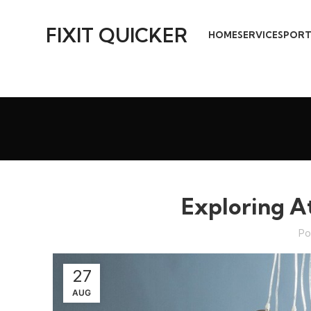
FIXIT QUICKER
HOME
SERVICES
PORT
Exploring A
Po
27
AUG