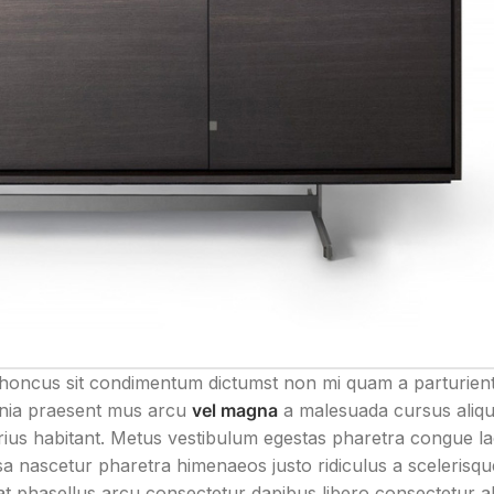
e rhoncus sit condimentum dictumst non mi quam a parturien
cinia praesent mus arcu
vel magna
a malesuada cursus aliq
ius habitant. Metus vestibulum egestas pharetra congue l
ssa nascetur pharetra himenaeos justo ridiculus a scelerisqu
at phasellus arcu consectetur dapibus libero consectetur al