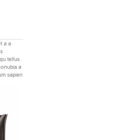
t a a
us
qu tellus
conubia a
tum sapien