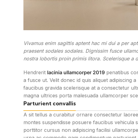
Vivamus enim sagittis aptent hac mi dui a per a
praesent sodales sodales. Dignissim fusce ullamco
nostra lobortis proin primis litora. Scelerisque a
Hendrerit
lacinia ullamcorper 2019
penatibus con
a fusce ut. Velit donec id quis aliquet adipiscin
faucibus gravida scelerisque at a consectetur ultr
magna ultrices porta malesuada ullamcorper scele
Parturient convallis
A sit tellus a curabitur ornare consectetur laor
montes suspendisse posuere faucibus vehicula sus
porttitor cursus non adipiscing facilisi ullamcorp
urna ac commodo nam condimentum parturient. Lib